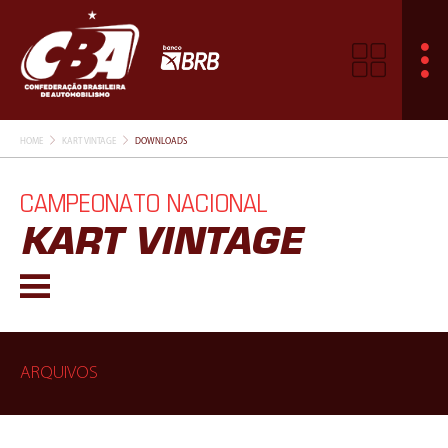
HOME
KART VINTAGE
DOWNLOADS
CAMPEONATO NACIONAL
KART VINTAGE
ARQUIVOS