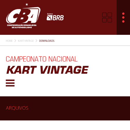
HOME
KART VINTAGE
DOWNLOADS
CAMPEONATO NACIONAL
KART VINTAGE
ARQUIVOS