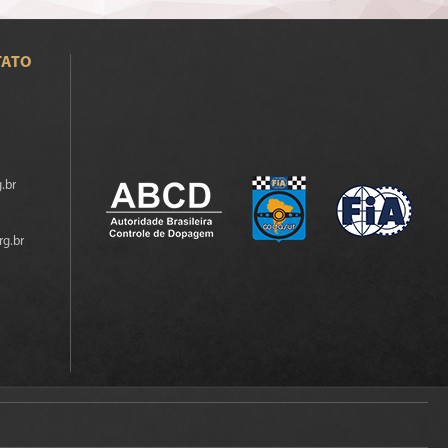
TATO
.br
rg.br