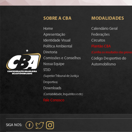
SOBRE A CBA
MODALIDADES
Home
Calendário Geral
Apresentação
Federações
Identidade Visual
Circuitos
Política Ambiental
Plantão CBA
Diretoria
(Confira os resultados das prova
Comissões e Conselhos
Código Desportivo do
Nossa Equipe
Automobilismo
STJD
(Superior Tribunal de Justiça
Desportiva)
Downloads
(Contabilidade, Inquéritos e etc)
Fale Conosco
SIGA NOS: