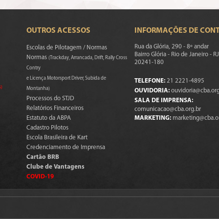
OUTROS ACESSOS
INFORMAÇÕES DE CON
Rua da Glória, 290 - 8º andar
Escolas de Pilotagem / Normas
Bairro Glória - Rio de Janeiro - RJ
Normas
(Trackday, Arrancada, Drift, Rally Cross
20241-180
Contry
e Licença Motorsport Driver, Subida de
TELEFONE:
21 2221-4895
s)
Montanha)
OUVIDORIA:
ouvidoria@cba.org
Processos do STJD
SALA DE IMPRENSA:
Relatórios Financeiros
comunicacao@cba.org.br
Estatuto da ABPA
MARKETING:
marketing@cba.o
Cadastro Pilotos
Escola Brasileira de Kart
Credenciamento de Imprensa
Cartão BRB
Clube de Vantagens
COVID-19