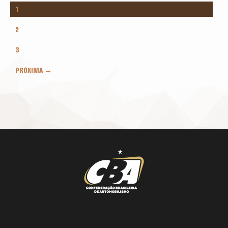
1
2
3
PRÓXIMA →