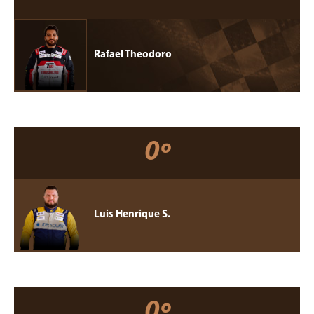
Rafael Theodoro
0º
Luis Henrique S.
0º