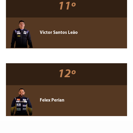
11º
Victor Santos Leão
12º
Felex Perian