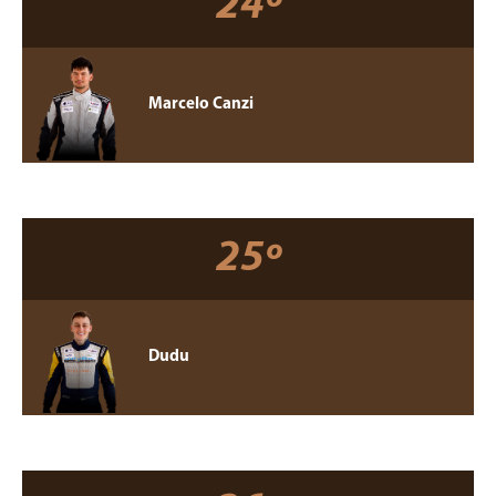
24º
Marcelo Canzi
25º
Dudu