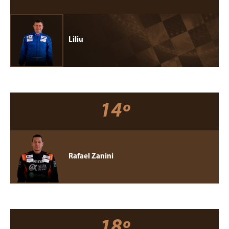
Liliu
14º
Rafael Zanini
18º