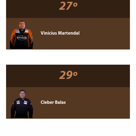
27º
Vinicius Martendal
29º
Cleber Balas