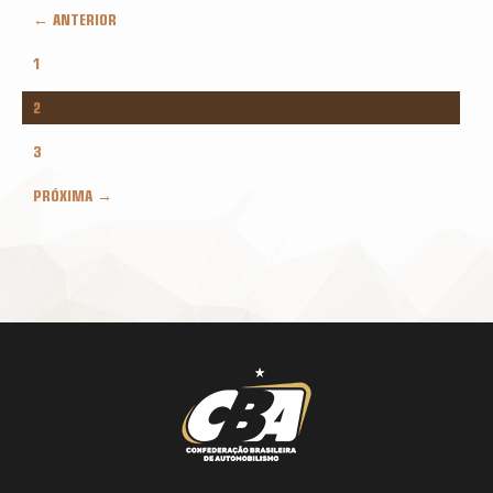
← ANTERIOR
1
2
3
PRÓXIMA →