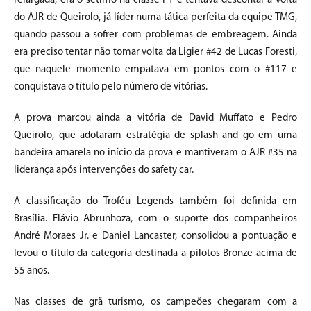
relargada, era o sétimo na classe P1 e tentava descontar a volta
do AJR de Queirolo, já líder numa tática perfeita da equipe TMG,
quando passou a sofrer com problemas de embreagem. Ainda
era preciso tentar não tomar volta da Ligier #42 de Lucas Foresti,
que naquele momento empatava em pontos com o #117 e
conquistava o título pelo número de vitórias.
A prova marcou ainda a vitória de David Muffato e Pedro
Queirolo, que adotaram estratégia de splash and go em uma
bandeira amarela no início da prova e mantiveram o AJR #35 na
liderança após intervenções do safety car.
A classificação do Troféu Legends também foi definida em
Brasília. Flávio Abrunhoza, com o suporte dos companheiros
André Moraes Jr. e Daniel Lancaster, consolidou a pontuação e
levou o título da categoria destinada a pilotos Bronze acima de
55 anos.
Nas classes de grã turismo, os campeões chegaram com a