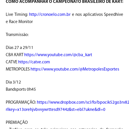
COMO ACOMPANHAR O CAMPEONATO BRASILEIRO DE KART:
Live Timing:
http://cronoelo.com.br
e nos aplicativos Speedhive
e Race Monitor
Transmissão:
Dias 27 a 29/11
CBA KART
https://www.youtube.com/@cba_kart
CATVE
https://catve.com
METROPOLES
https://www.youtube.com/@MetropolesEsportes
Dia 3/12
Bandsports 0h45
PROGRAMAÇÃO:
https://www.dropbox.com/scl/fo/bpocik52go3r
rlkey=x13orehjvbvvywrttesd9744z&st=ebl7ukne&dl=0
PREMIAÇÃO