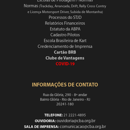
Escolas de Pilotagem / Normas
Normas
(Trackday, Arrancada, Drift, Rally Cross Contry
e Licença Motorsport Driver, Subida de Montanha)
Processos do STJD
Relatórios Financeiros
Estatuto da ABPA
Cadastro Pilotos
Escola Brasileira de Kart
Credenciamento de Imprensa
Cartão BRB
Clube de Vantagens
COVID-19
INFORMAÇÕES DE CONTATO
Rua da Glória, 290 - 8º andar
Bairro Glória - Rio de Janeiro - RJ
20241-180
TELEFONE:
21 2221-4895
ouvidoria@cba.org.br
OUVIDORIA:
comunicacao@cba.org.br
SALA DE IMPRENSA: