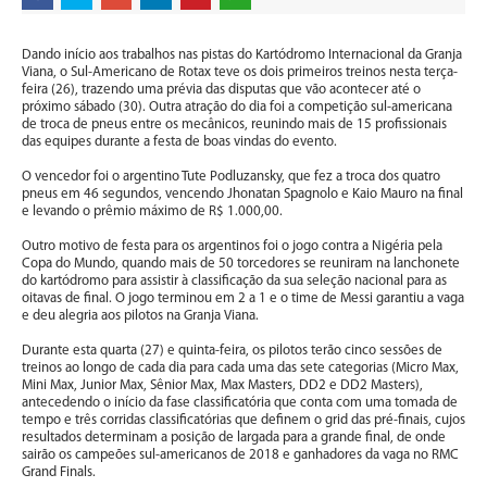
Dando início aos trabalhos nas pistas do Kartódromo Internacional da Granja
Viana, o Sul-Americano de Rotax teve os dois primeiros treinos nesta terça-
feira (26), trazendo uma prévia das disputas que vão acontecer até o
próximo sábado (30). Outra atração do dia foi a competição sul-americana
de troca de pneus entre os mecânicos, reunindo mais de 15 profissionais
das equipes durante a festa de boas vindas do evento.
O vencedor foi o argentino Tute Podluzansky, que fez a troca dos quatro
pneus em 46 segundos, vencendo Jhonatan Spagnolo e Kaio Mauro na final
e levando o prêmio máximo de R$ 1.000,00.
Outro motivo de festa para os argentinos foi o jogo contra a Nigéria pela
Copa do Mundo, quando mais de 50 torcedores se reuniram na lanchonete
do kartódromo para assistir à classificação da sua seleção nacional para as
oitavas de final. O jogo terminou em 2 a 1 e o time de Messi garantiu a vaga
e deu alegria aos pilotos na Granja Viana.
Durante esta quarta (27) e quinta-feira, os pilotos terão cinco sessões de
treinos ao longo de cada dia para cada uma das sete categorias (Micro Max,
Mini Max, Junior Max, Sênior Max, Max Masters, DD2 e DD2 Masters),
antecedendo o início da fase classificatória que conta com uma tomada de
tempo e três corridas classificatórias que definem o grid das pré-finais, cujos
resultados determinam a posição de largada para a grande final, de onde
sairão os campeões sul-americanos de 2018 e ganhadores da vaga no RMC
Grand Finals.