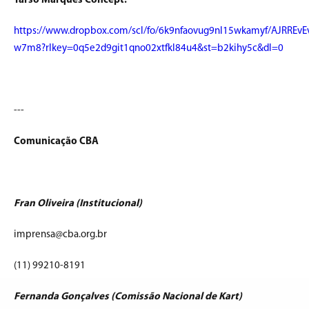
Tarso Marques Concept:
https://www.dropbox.com/scl/fo/6k9nfaovug9nl15wkamyf/AJRREv
w7m8?rlkey=0q5e2d9git1qno02xtfkl84u4&st=b2kihy5c&dl=0
---
Comunicação CBA
Fran Oliveira (Institucional)
imprensa@cba.org.br
(11) 99210-8191
Fernanda Gonçalves (Comissão Nacional de Kart)