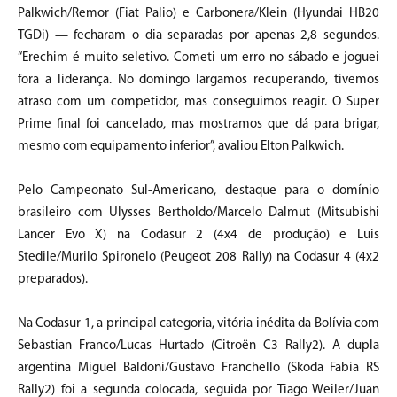
Palkwich/Remor (Fiat Palio) e Carbonera/Klein (Hyundai HB20
TGDi) — fecharam o dia separadas por apenas 2,8 segundos.
“Erechim é muito seletivo. Cometi um erro no sábado e joguei
fora a liderança. No domingo largamos recuperando, tivemos
atraso com um competidor, mas conseguimos reagir. O Super
Prime final foi cancelado, mas mostramos que dá para brigar,
mesmo com equipamento inferior”, avaliou Elton Palkwich.
Pelo Campeonato Sul-Americano, destaque para o domínio
brasileiro com Ulysses Bertholdo/Marcelo Dalmut (Mitsubishi
Lancer Evo X) na Codasur 2 (4x4 de produção) e Luis
Stedile/Murilo Spironelo (Peugeot 208 Rally) na Codasur 4 (4x2
preparados).
Na Codasur 1, a principal categoria, vitória inédita da Bolívia com
Sebastian Franco/Lucas Hurtado (Citroën C3 Rally2). A dupla
argentina Miguel Baldoni/Gustavo Franchello (Skoda Fabia RS
Rally2) foi a segunda colocada, seguida por Tiago Weiler/Juan