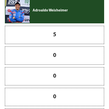
Adroaldo Weisheimer
5
0
0
0