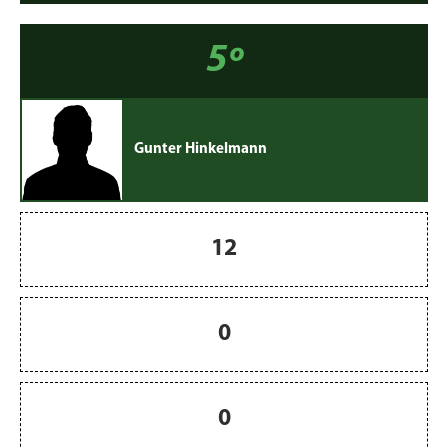
5º
Gunter Hinkelmann
12
0
0