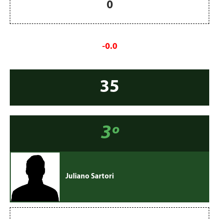
0
-0.0
35
3º
Juliano Sartori