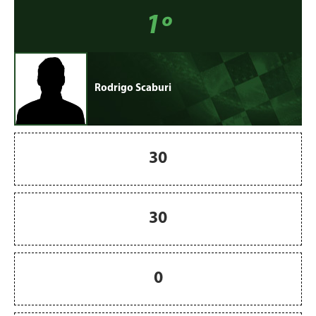
1º
Rodrigo Scaburi
30
30
0