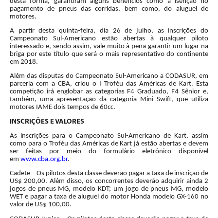
desta forma, garantiram alguns benefícios como a isenção no
pagamento de pneus das corridas, bem como, do aluguel de
motores.
A partir desta quinta-feira, dia 26 de julho, as inscrições do
Campeonato Sul-Americano estão abertas à qualquer piloto
interessado e, sendo assim, vale muito à pena garantir um lugar na
briga por este título que será o mais representativo do continente
em 2018.
Além das disputas do Campeonato Sul-Americano a CODASUR, em
parceria com a CBA, criou o I Troféu das Américas de Kart. Esta
competição irá englobar as categorias F4 Graduado, F4 Sênior e,
também, uma apresentação da categoria Mini Swift, que utiliza
motores IAME dois tempos de 60cc.
INSCRIÇÕES E VALORES
As inscrições para o Campeonato Sul-Americano de Kart, assim
como para o Troféu das Américas de Kart já estão abertas e devem
ser feitas por meio do formulário eletrônico disponível
em
www.cba.org.br
.
Cadete – Os pilotos desta classe deverão pagar a taxa de inscrição de
US$ 200,00. Além disso, os concorrentes deverão adquirir ainda 2
jogos de pneus MG, modelo KDT; um jogo de pneus MG, modelo
WET e pagar a taxa de aluguel do motor Honda modelo GX-160 no
valor de US$ 100,00.