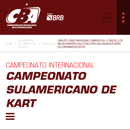
CAMPEONATO
GRIGATTI, ÚNICO BRASILEIRO CAMPEÃO DA 1ª EDIÇÃO, E OS
HOME
SULAMERICANO
NOTÍCIAS
MULTICAMPEÕES GALLI E NICASTRO SÃO DESTAQUE ENTRE
DE KART
OS CONFIRMADOS NO RS
CAMPEONATO INTERNACIONAL
CAMPEONATO
SULAMERICANO DE
KART