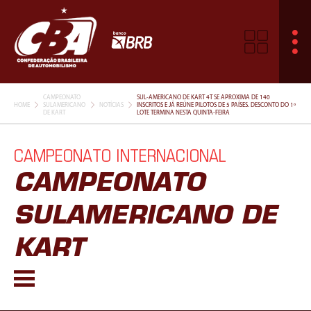
CAMPEONATO
SUL-AMERICANO DE KART 4T SE APROXIMA DE 140
HOME
SULAMERICANO
NOTÍCIAS
INSCRITOS E JÁ REÚNE PILOTOS DE 5 PAÍSES. DESCONTO DO 1º
DE KART
LOTE TERMINA NESTA QUINTA-FEIRA
CAMPEONATO INTERNACIONAL
CAMPEONATO
SULAMERICANO DE
KART