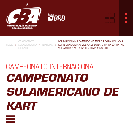
CAMPEONATO
LORENZO KUHN É CAMPEÃO NA MICRO E O IRMÃO LUCAS
HOME
SULAMERICANO
NOTÍCIAS
KUHN CONQUISTA O VICE-CAMPEONATO NA OK JÚNIOR NO
DE KART
SUL-AMERICANO DE KART 2 TEMPOS NO CHILE
CAMPEONATO INTERNACIONAL
CAMPEONATO
SULAMERICANO DE
KART