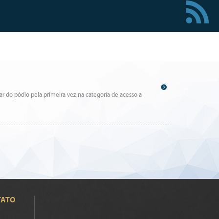
ar do pódio pela primeira vez na categoria de acesso a
TATO