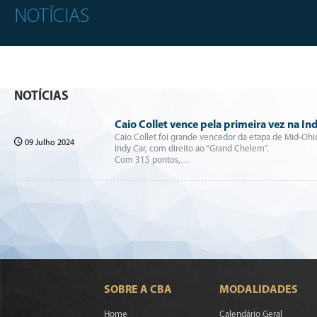
NOTÍCIAS
NOTÍCIAS
Caio Collet vence pela primeira vez na In
Caio Collet foi grande vencedor da etapa de Mid-Ohio
09 Julho 2024
Indy Car, com direito ao “Grand Chelem”.
Com 315 pontos,…
SOBRE A CBA
MODALIDADES
Home
Calendário Geral