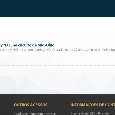
dy NXT, no circuito de Mid-Ohio
 da Indy NXT, no último domingo (7). O brasileiro, de 22 anos subiu ao primeiro lug
OUTROS ACESSOS
INFORMAÇÕES DE CON
Rua da Glória, 290 - 8º andar
Escolas de Pilotagem / Normas