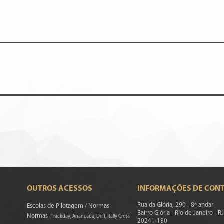
OUTROS ACESSOS
INFORMAÇÕES DE CON
Rua da Glória, 290 - 8º andar
Escolas de Pilotagem / Normas
Bairro Glória - Rio de Janeiro - RJ
Normas
(Trackday, Arrancada, Drift, Rally Cross
20241-180