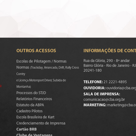
OUTROS ACESSOS
INFORMAÇÕES DE CON
Rua da Glória, 290 - 8º andar
Escolas de Pilotagem / Normas
Bairro Glória - Rio de Janeiro - RJ
Normas
(Trackday, Arrancada, Drift, Rally Cross
20241-180
Contry
e Licença Motorsport Driver, Subida de
TELEFONE:
21 2221-4895
s)
Montanha)
OUVIDORIA:
ouvidoria@cba.org
Processos do STJD
SALA DE IMPRENSA:
Relatórios Financeiros
comunicacao@cba.org.br
Estatuto da ABPA
MARKETING:
marketing@cba.o
Cadastro Pilotos
Escola Brasileira de Kart
Credenciamento de Imprensa
Cartão BRB
Clube de Vantagens