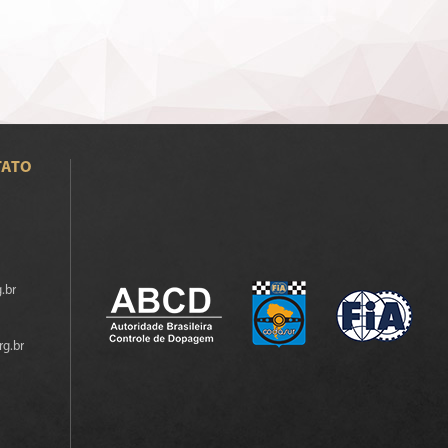
TATO
.br
rg.br