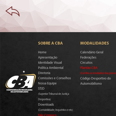
SOBRE A CBA
MODALIDADES
Home
Calendário Geral
Apresentação
Federações
Identidade Visual
Circuitos
Política Ambiental
Plantão CBA
Diretoria
(Confira os resultados das prova
Comissões e Conselhos
Código Desportivo do
Nossa Equipe
Automobilismo
STJD
(Superior Tribunal de Justiça
Desportiva)
Downloads
(Contabilidade, Inquéritos e etc)
Fale Conosco