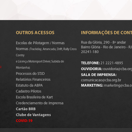
OUTROS ACESSOS
INFORMAÇÕES DE CON
Rua da Glória, 290 - 8º andar
Escolas de Pilotagem / Normas
Bairro Glória - Rio de Janeiro - RJ
Normas
(Trackday, Arrancada, Drift, Rally Cross
20241-180
Contry
e Licença Motorsport Driver, Subida de
TELEFONE:
21 2221-4895
s)
Montanha)
OUVIDORIA:
ouvidoria@cba.org
Processos do STJD
SALA DE IMPRENSA:
Relatórios Financeiros
comunicacao@cba.org.br
Estatuto da ABPA
MARKETING:
marketing@cba.o
Cadastro Pilotos
Escola Brasileira de Kart
Credenciamento de Imprensa
Cartão BRB
Clube de Vantagens
COVID-19