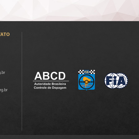
TATO
.br
rg.br