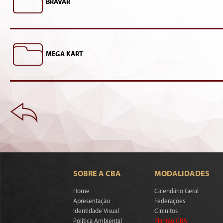
BRAVAR
MEGA KART
SOBRE A CBA
MODALIDADES
Home
Calendário Geral
Apresentação
Federações
Identidade Visual
Circuitos
Política Ambiental
Plantão CBA