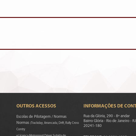
OUTROS ACESSOS
INFORMAÇÕES DE CON
Rua da Glória, 290 - 8º andar
Escolas de Pilotagem / Normas
Bairro Glória - Rio de Janeiro - RJ
Normas
(Trackday, Arrancada, Drift, Rally Cross
20241-180
Contry
e Licença Motorsport Driver, Subida de