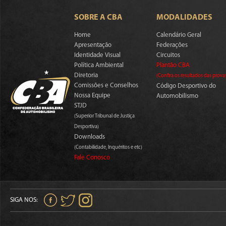
SOBRE A CBA
MODALIDADES
Home
Calendário Geral
Apresentação
Federações
Identidade Visual
Circuitos
Política Ambiental
Plantão CBA
Diretoria
(Confira os resultados das prova
Comissões e Conselhos
Código Desportivo do
Nossa Equipe
Automobilismo
STJD
(Superior Tribunal de Justiça
Desportiva)
Downloads
(Contabilidade, Inquéritos e etc)
Fale Conosco
SIGA NOS: