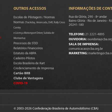
OUTROS ACESSOS
INFORMAÇÕES DE CON
Rua da Glória, 290 - 8º andar
Escolas de Pilotagem / Normas
Bairro Glória - Rio de Janeiro - RJ
Normas
(Trackday, Arrancada, Drift, Rally Cross
20241-180
Contry
e Licença Motorsport Driver, Subida de
TELEFONE:
21 2221-4895
s)
Montanha)
OUVIDORIA:
ouvidoria@cba.org
Processos do STJD
SALA DE IMPRENSA:
Relatórios Financeiros
comunicacao@cba.org.br
Estatuto da ABPA
MARKETING:
marketing@cba.o
Cadastro Pilotos
Escola Brasileira de Kart
Credenciamento de Imprensa
Cartão BRB
Clube de Vantagens
COVID-19
© 2003-2026 Confederação Brasileira de Automobilismo (CBA)