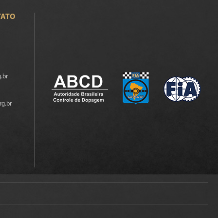
TATO
.br
rg.br