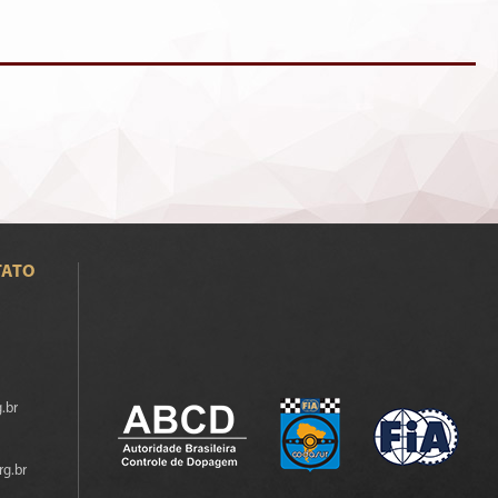
TATO
.br
rg.br