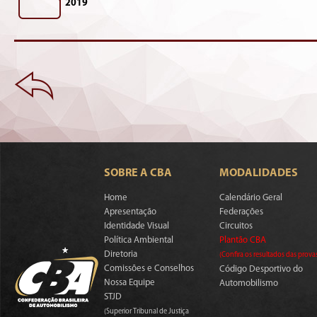
2019
SOBRE A CBA
MODALIDADES
Home
Calendário Geral
Apresentação
Federações
Identidade Visual
Circuitos
Política Ambiental
Plantão CBA
Diretoria
(Confira os resultados das prova
Comissões e Conselhos
Código Desportivo do
Nossa Equipe
Automobilismo
STJD
(Superior Tribunal de Justiça