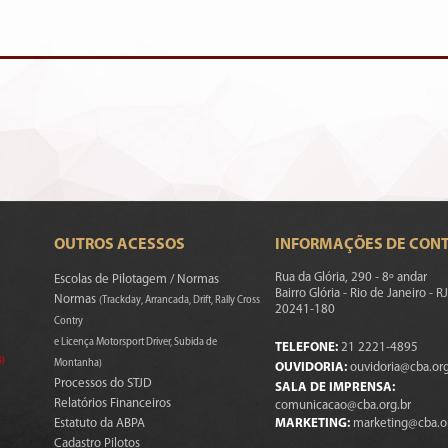
OUTROS ACESSOS
INFORMAÇÕES DE CON
Rua da Glória, 290 - 8º andar
Escolas de Pilotagem / Normas
Bairro Glória - Rio de Janeiro - RJ
Normas
(Trackday, Arrancada, Drift, Rally Cross
20241-180
Contry
e Licença Motorsport Driver, Subida de
TELEFONE:
21 2221-4895
s)
Montanha)
OUVIDORIA:
ouvidoria@cba.org
Processos do STJD
SALA DE IMPRENSA:
Relatórios Financeiros
comunicacao@cba.org.br
Estatuto da ABPA
MARKETING:
marketing@cba.o
Cadastro Pilotos