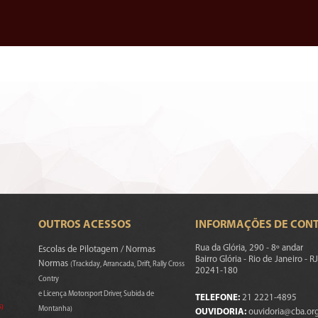
OUTROS ACESSOS
INFORMAÇÕES DE CON
Rua da Glória, 290 - 8º andar
Escolas de Pilotagem / Normas
Bairro Glória - Rio de Janeiro - RJ
Normas
(Trackday, Arrancada, Drift, Rally Cross
20241-180
Contry
e Licença Motorsport Driver, Subida de
TELEFONE:
21 2221-4895
s)
Montanha)
OUVIDORIA:
ouvidoria@cba.org