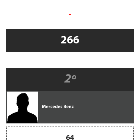
-
266
2º
Mercedes Benz
64