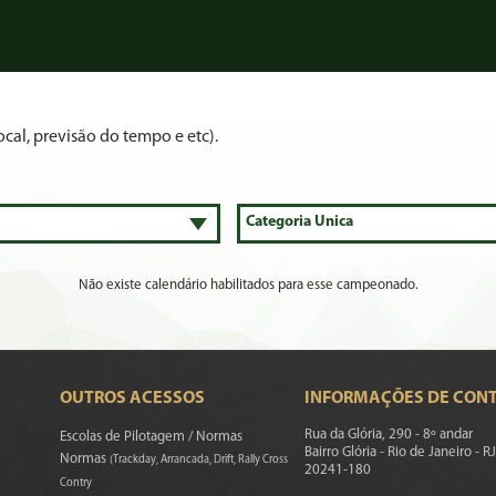
cal, previsão do tempo e etc).
Não existe calendário habilitados para esse campeonado.
OUTROS ACESSOS
INFORMAÇÕES DE CON
Rua da Glória, 290 - 8º andar
Escolas de Pilotagem / Normas
Bairro Glória - Rio de Janeiro - RJ
Normas
(Trackday, Arrancada, Drift, Rally Cross
20241-180
Contry