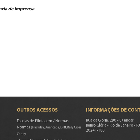
oria de Imprensa
OUTROS ACESSOS
INFORMAÇÕES DE CON
Rua da Glória, 290 - 8º andar
Escolas de Pilotagem / Normas
Bairro Glória - Rio de Janeiro - RJ
Normas
(Trackday, Arrancada, Drift, Rally Cross
20241-180
Contry