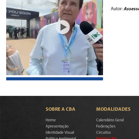
Autor:
Assess
SOBRE A CBA
MODALIDADES
Home
Calendário Geral
Apresentação
Federações
Identidade Visual
Circuitos
Política Ambiental
Plantão CBA