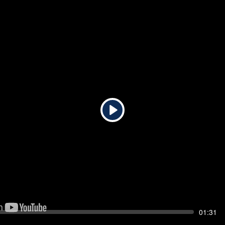
Play
Seek
Current
01:31
time