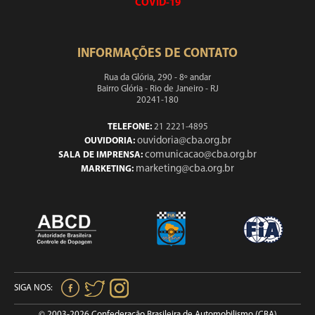
COVID-19
INFORMAÇÕES DE CONTATO
Rua da Glória, 290 - 8º andar
Bairro Glória - Rio de Janeiro - RJ
20241-180
TELEFONE:
21 2221-4895
ouvidoria@cba.org.br
OUVIDORIA:
comunicacao@cba.org.br
SALA DE IMPRENSA:
marketing@cba.org.br
MARKETING:
SIGA NOS:
© 2003-2026 Confederação Brasileira de Automobilismo (CBA)