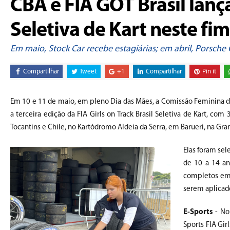
CBA e FIA GOT Brasil lan
Seletiva de Kart neste fi
Em maio, Stock Car recebe estagiárias; em abril, Porsche
Compartilhar
Tweet
+1
Compartilhar
Pin it
Em 10 e 11 de maio, em pleno Dia das Mães, a Comissão Feminina d
a terceira edição da FIA Girls on Track Brasil Seletiva de Kart, com 
Tocantins e Chile, no Kartódromo Aldeia da Serra, em Barueri, na Gra
Elas foram sel
de 10 a 14 an
completos em 
serem aplicado
E-Sports
- No 
Sports FIA Gir