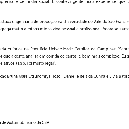
imprensa e de mídia social. E conheci gente mais experiente que 
), estuda engenharia de produção na Universidade do Vale do São Francis
o agrega muito à minha minha vida pessoal e profissional. Agora sou u
ria química na Pontifícia Universidade Católica de Campinas: “Sem
s que a gente analisa em corrida de carros, é bem mais complexo. Eu g
ativos a isso. Foi muito legal”.
ação Bruna Maki Utsunomiya Hosoi, Danielle Reis da Cunha e Livia Batist
na de Automobilismo da CBA