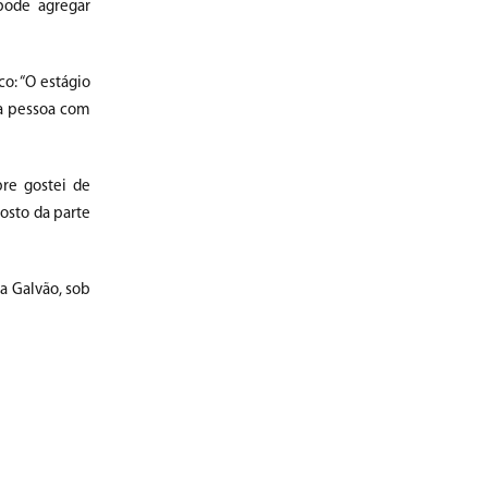
pode agregar
co: “O estágio
ma pessoa com
pre gostei de
osto da parte
a Galvão, sob