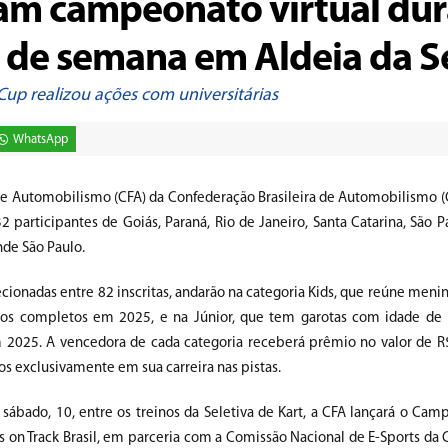
çam campeonato virtual du
m de semana em Aldeia da S
 Cup realizou ações com universitárias
WhatsApp
e Automobilismo (CFA) da Confederação Brasileira de Automobilismo (C
32 participantes de Goiás, Paraná, Rio de Janeiro, Santa Catarina, São P
nde São Paulo.
ecionadas entre 82 inscritas, andarão na categoria Kids, que reúne men
os completos em 2025, e na Júnior, que tem garotas com idade de 
2025. A vencedora de cada categoria receberá prêmio no valor de R
s exclusivamente em sua carreira nas pistas.
sábado, 10, entre os treinos da Seletiva de Kart, a CFA lançará o Cam
ls on Track Brasil, em parceria com a Comissão Nacional de E-Sports da