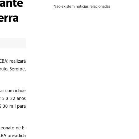
rante
Não existem notícias relacionadas
erra
BA) realizará
aulo, Sergipe,
inas com idade
15 a 22 anos
$ 30 mil para
peonato de E-
 CBA presidida