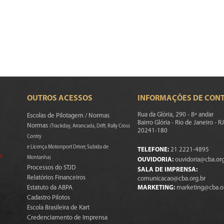
OUTROS ACESSOS
INFORMAÇÕES DE CON
Rua da Glória, 290 - 8º andar
Escolas de Pilotagem / Normas
Bairro Glória - Rio de Janeiro - RJ
Normas
(Trackday, Arrancada, Drift, Rally Cross
20241-180
Contry
e Licença Motorsport Driver, Subida de
TELEFONE:
21 2221-4895
s)
Montanha)
OUVIDORIA:
ouvidoria@cba.org
Processos do STJD
SALA DE IMPRENSA:
Relatórios Financeiros
comunicacao@cba.org.br
Estatuto da ABPA
MARKETING:
marketing@cba.o
Cadastro Pilotos
Escola Brasileira de Kart
Credenciamento de Imprensa