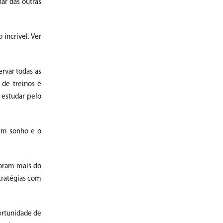
ar das outras
incrível. Ver
rvar todas as
 de treinos e
 estudar pelo
 um sonho e o
foram mais do
tratégias com
ortunidade de