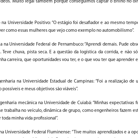
ídeos. Muito legal também porque conseguimos captar o brilho no olh
na Universidade Positivo: “O estágio foi desafiador e ao mesmo tempo 
 viver como essas mulheres que vejo como exemplo no automobilismo”.
ia na Universidade Federal de Pernambuco: “Aprendi demais. Pude obse
eve chuva, pista seca. E a questão da logística da corrida, e não só
ha carreira, que oportunidades vou ter, e o que vou ter que aprender e
genharia na Universidade Estadual de Campinas: “Foi a realização de
possíveis e meus objetivos são viáveis”.
genharia mecânica na Universidade de Cuiabá: “Minhas expectativas 
 se trabalha no veículo, dinâmica de grupo, como engenheiros fazem es
 toda minha vida profissional”.
 na Universidade Federal Fluminense: “Tive muitos aprendizados e a op