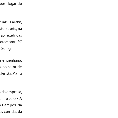
quer lugar do
rais, Paraná,
torsports, na
rão recebidas
otorsport, RC
 Racing.
de engenharia,
m no setor de
dzinski, Mario
es da empresa,
om o selo FIA
no Campos, da
as corridas da