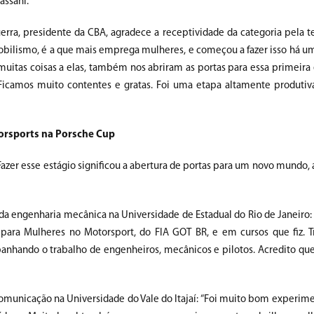
assani.
rra, presidente da CBA, agradece a receptividade da categoria pela ter
mobilismo, é a que mais emprega mulheres, e começou a fazer isso há
muitas coisas a elas, também nos abriram as portas para essa primeira 
. Ficamos muito contentes e gratas. Foi uma etapa altamente produtiv
torsports na Porsche Cup
 “Fazer esse estágio significou a abertura de portas para um novo mundo,
tuda engenharia mecânica na Universidade de Estadual do Rio de Janeiro:
para Mulheres no Motorsport, do FIA GOT BR, e em cursos que fiz. 
mpanhando o trabalho de engenheiros, mecânicos e pilotos. Acredito que
 comunicação na Universidade do Vale do Itajaí: “Foi muito bom experim