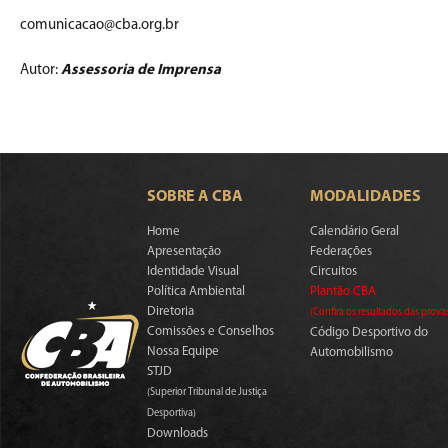
comunicacao@cba.org.br
Autor:
Assessoria de Imprensa
SOBRE A CBA
MODALIDADES
Home
Calendário Geral
Apresentação
Federações
Identidade Visual
Circuitos
Política Ambiental
Plantão CBA
Diretoria
(Confira os resultados das prova
Comissões e Conselhos
Código Desportivo do
Nossa Equipe
Automobilismo
STJD
(Superior Tribunal de Justiça
Desportiva)
Downloads