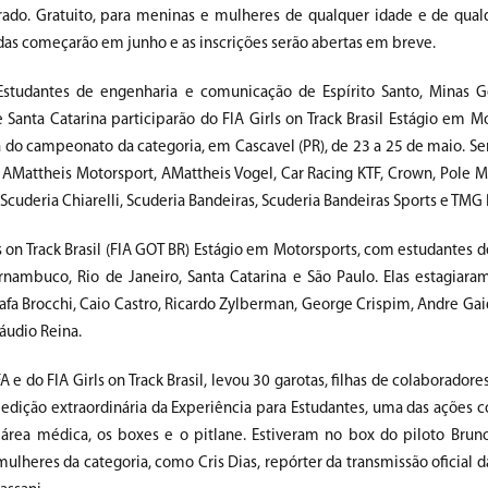
Prado. Gratuito, para meninas e mulheres de qualquer idade e de qual
ridas começarão em junho e as inscrições serão abertas em breve.
studantes de engenharia e comunicação de Espírito Santo, Minas Ge
anta Catarina participarão do FIA Girls on Track Brasil Estágio em Mo
 do campeonato da categoria, em Cascavel (PR), de 23 a 25 de maio. Se
 AMattheis Motorsport, AMattheis Vogel, Car Racing KTF, Crown, Pole M
cuderia Chiarelli, Scuderia Bandeiras, Scuderia Bandeiras Sports e TMG
rls on Track Brasil (FIA GOT BR) Estágio em Motorsports, com estudantes 
rnambuco, Rio de Janeiro, Santa Catarina e São Paulo. Elas estagiara
Rafa Brocchi, Caio Castro, Ricardo Zylberman, George Crispim, Andre Gai
áudio Reina.
 e do FIA Girls on Track Brasil, levou 30 garotas, filhas de colaborador
 edição extraordinária da Experiência para Estudantes, uma das ações c
, área médica, os boxes e o pitlane. Estiveram no box do piloto Bru
lheres da categoria, como Cris Dias, repórter da transmissão oficial d