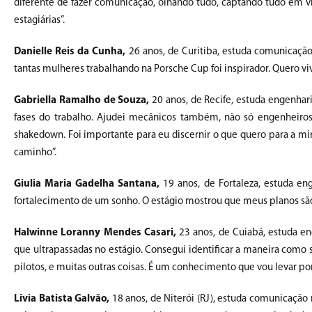
diferente de fazer comunicação, olhando tudo, captando tudo em v
estagiárias”.
Danielle Reis da Cunha,
26 anos, de Curitiba, estuda comunicação 
tantas mulheres trabalhando na Porsche Cup foi inspirador. Quero
Gabriella Ramalho de Souza,
20 anos, de Recife, estuda engenhar
fases do trabalho. Ajudei mecânicos também, não só engenheiros. T
shakedown. Foi importante para eu discernir o que quero para a min
caminho”.
Giulia Maria Gadelha Santana,
19 anos, de Fortaleza, estuda en
fortalecimento de um sonho. O estágio mostrou que meus planos são 
Halwinne Loranny Mendes Casari,
23 anos, de Cuiabá, estuda en
que ultrapassadas no estágio. Consegui identificar a maneira como
pilotos, e muitas outras coisas. É um conhecimento que vou levar por
Livia Batista Galvão,
18 anos, de Niterói (RJ), estuda comunicação