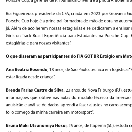
Porsche Cup, a gerente de RH Amanda Oliveira e a pilota Antonella B
Bia Figueiredo, presidente da CFA, criada em 2023 por Giovanni Gue
Porsche Cup hoje é a principal formadora de mão de obra no auto
já. Além de acolherem nossas estagiárias e se dedicarem a ensinar 
Girls on Track Brasil Experiência para Estudantes na Porsche Cup
estagiárias e para nossas visitantes”.
O que disseram as participantes do FIA GOT BR Estágio em Mo
Ana Beatriz Rosendo
, 18 anos, de São Paulo, técnica em logística:
estar ligada desde criança”.
Brenda Farias Castro da Silva
, 23 anos, de Nova Friburgo (RJ), es
informações que obtive nas aulas do módulo técnico da Imersão 
aquisição e análise de dados, aprendi a fazer ajustes no carro aco
foi o começo da minha carreira em motorsport”.
Bruna Maki Utsunomiya Hosoi
, 25 anos, de Itapema (SC), estuda