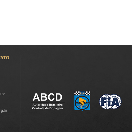
TATO
.br
rg.br