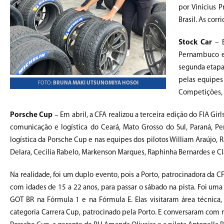
por Vinícius 
Brasil. As cor
Stock Car
– E
Pernambuco e S
segunda etapa
pelas equipes
FOTO:
BRUNA MAKI UTSUNOMIYA HOSOI
Competições, S
Porsche Cup
– Em abril, a CFA realizou a terceira edição do FIA Gi
comunicação e logística do Ceará, Mato Grosso do Sul, Paraná, Pe
logística da Porsche Cup e nas equipes dos pilotos William Araújo, 
Delara, Cecília Rabelo, Markenson Marques, Raphinha Bernardes e Cl
Na realidade, foi um duplo evento, pois a Porto, patrocinadora da CFA
com idades de 15 a 22 anos, para passar o sábado na pista. Foi uma
GOT BR na Fórmula 1 e na Fórmula E. Elas visitaram área técnica
categoria Carrera Cup, patrocinado pela Porto. E conversaram com mu