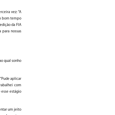
ceira vez: “A
 um bom tempo
edição da FIA
a para nossas
 ao qual sonho
 “Pude aplicar
Trabalhei com
 esse estágio
entar um jeito