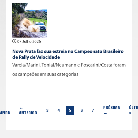
07 Julho 2026
Nova Prata faz sua estreia no Campeonato Brasileiro
de Rally de Velocidade
Varela/Marini, Tonial/Neumann e Foscarini/Costa foram
os campeões em suas categorias
←
PRÓXIMA
ÚLT
3
4
5
6
7
MEIRA
ANTERIOR
→
»