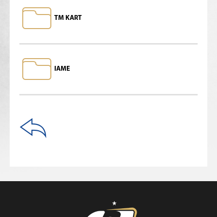
TM KART
IAME