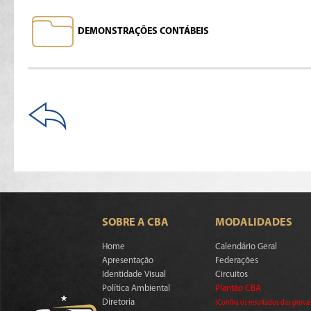
DEMONSTRAÇÕES CONTÁBEIS
SOBRE A CBA
MODALIDADES
Home
Calendário Geral
Apresentação
Federações
Identidade Visual
Circuitos
Política Ambiental
Plantão CBA
Diretoria
(Confira os resultados das prova