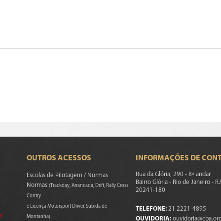
OUTROS ACESSOS
INFORMAÇÕES DE CON
Rua da Glória, 290 - 8º andar
Escolas de Pilotagem / Normas
Bairro Glória - Rio de Janeiro - RJ
Normas
(Trackday, Arrancada, Drift, Rally Cross
20241-180
Contry
e Licença Motorsport Driver, Subida de
TELEFONE:
21 2221-4895
s)
Montanha)
OUVIDORIA:
ouvidoria@cba.org