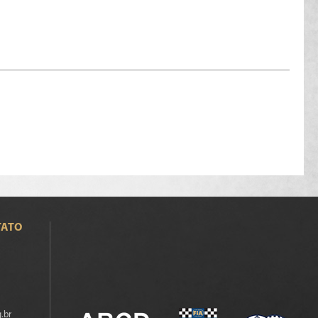
TATO
.br