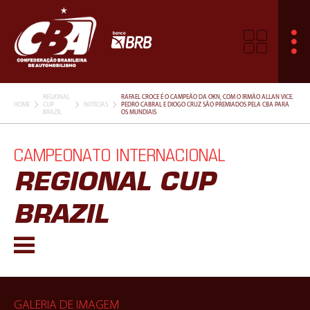
REGIONAL
RAFAEL CROCE É O CAMPEÃO DA OKN, COM O IRMÃO ALLAN VICE.
HOME
CUP
NOTÍCIAS
PEDRO CABRAL E DIOGO CRUZ SÃO PREMIADOS PELA CBA PARA
BRAZIL
OS MUNDIAIS
CAMPEONATO INTERNACIONAL
REGIONAL CUP
BRAZIL
GALERIA DE IMAGEM