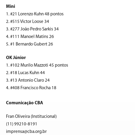
Mini
1. #21 Lorenzo Kuhn 48 pontos
2. #515 Victor Loose 34
3. #277 João Pedro Sarkis 34
4. #111 Manoel Matins 26
5. #1 Bernardo Gubert 26
OK Júnior
1. #102 Murilo Mazzoti 45 pontos
2. #18 Lucas Kuhn 44
3. #13 Antonio Claro 24
4. #408 Francisco Rocha 18
Comunicação CBA
Fran Oliveira (Institucional)
(11) 99210-8191
imprensa@cba.org.br