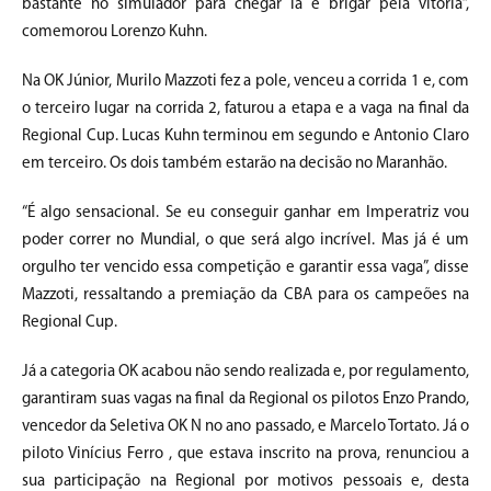
bastante no simulador para chegar lá e brigar pela vitória”,
comemorou Lorenzo Kuhn.
Na OK Júnior, Murilo Mazzoti fez a pole, venceu a corrida 1 e, com
o terceiro lugar na corrida 2, faturou a etapa e a vaga na final da
Regional Cup. Lucas Kuhn terminou em segundo e Antonio Claro
em terceiro. Os dois também estarão na decisão no Maranhão.
“É algo sensacional. Se eu conseguir ganhar em Imperatriz vou
poder correr no Mundial, o que será algo incrível. Mas já é um
orgulho ter vencido essa competição e garantir essa vaga”, disse
Mazzoti, ressaltando a premiação da CBA para os campeões na
Regional Cup.
Já a categoria OK acabou não sendo realizada e, por regulamento,
garantiram suas vagas na final da Regional os pilotos Enzo Prando,
vencedor da Seletiva OK N no ano passado, e Marcelo Tortato. Já o
piloto Vinícius Ferro , que estava inscrito na prova, renunciou a
sua participação na Regional por motivos pessoais e, desta