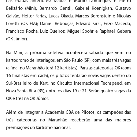
nas etapas anteriores: Matias e Murilo Dominguez e Pietro
Belizário (Mini); Bernardo Gentil, Gabriel Koenigkan, Gustavo
Galvão, Heitor Farias, Lucas Okada, Marcos Borenstein e Nicolas
Loretti (OK FIA); Daniel Rebouças, Edward Kirst, Enzo Macedo,
Francisco Rocha, Luiz Queiroz, Miguel Spohr e Raphael Gebara
(OK Júnior).
Na Mini, a próxima seletiva acontecerá sábado que vem no
kartódromo de Interlagos, em São Paulo (SP), com mais três vagas
(a final no Maranhão terá 12 kartistas). Para as categorias OK (com
16 finalistas em cada), os pilotos tentarão novas vagas dentro do
Sul-Brasileiro de Kart, no Circuito Internacional Techspeed, em
Nova Santa Rita (RS), entre os dias 19 e 21. Serão quatro vagas da
OK e três na OK Júnior.
Além de integrar a Academia CBA de Pilotos, os campeões das
três categorias no Maranhão receberão uma das maiores
premiações do kartismo nacional.