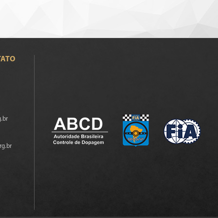
TATO
.br
rg.br