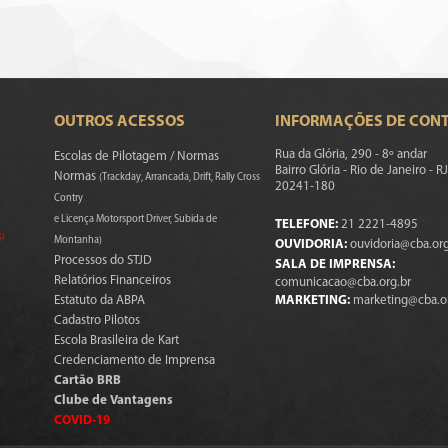
OUTROS ACESSOS
INFORMAÇÕES DE CON
Rua da Glória, 290 - 8º andar
Escolas de Pilotagem / Normas
Bairro Glória - Rio de Janeiro - RJ
Normas
(Trackday, Arrancada, Drift, Rally Cross
20241-180
Contry
e Licença Motorsport Driver, Subida de
TELEFONE:
21 2221-4895
s)
Montanha)
OUVIDORIA:
ouvidoria@cba.org
Processos do STJD
SALA DE IMPRENSA:
Relatórios Financeiros
comunicacao@cba.org.br
Estatuto da ABPA
MARKETING:
marketing@cba.o
Cadastro Pilotos
Escola Brasileira de Kart
Credenciamento de Imprensa
Cartão BRB
Clube de Vantagens
COVID-19