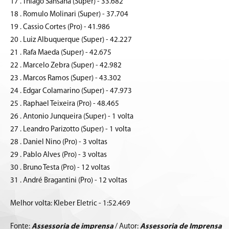
17 . Thiago Sansana (Super) - 33.682
18 . Romulo Molinari (Super) - 37.704
19 . Cassio Cortes (Pro) - 41.986
20 . Luiz Albuquerque (Super) - 42.227
21 . Rafa Maeda (Super) - 42.675
22 . Marcelo Zebra (Super) - 42.982
23 . Marcos Ramos (Super) - 43.302
24 . Edgar Colamarino (Super) - 47.973
25 . Raphael Teixeira (Pro) - 48.465
26 . Antonio Junqueira (Super) - 1 volta
27 . Leandro Parizotto (Super) - 1 volta
28 . Daniel Nino (Pro) - 3 voltas
29 . Pablo Alves (Pro) - 3 voltas
30 . Bruno Testa (Pro) - 12 voltas
31 . André Bragantini (Pro) - 12 voltas
Melhor volta: Kleber Eletric - 1:52.469
Fonte:
Assessoria de imprensa
/ Autor:
Assessoria de Imprensa