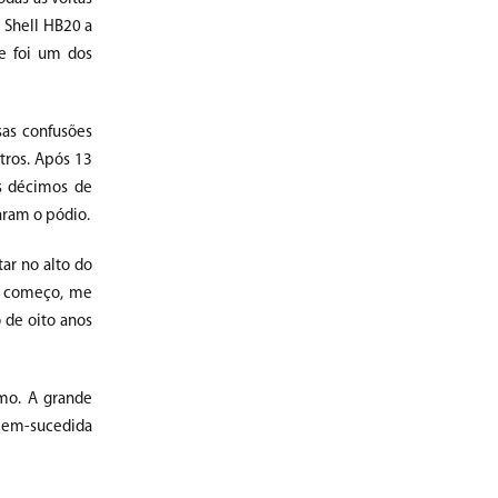
a Shell HB20 a
le foi um dos
sas confusões
tros. Após 13
s décimos de
aram o pódio.
tar no alto do
no começo, me
 de oito anos
smo. A grande
 bem-sucedida