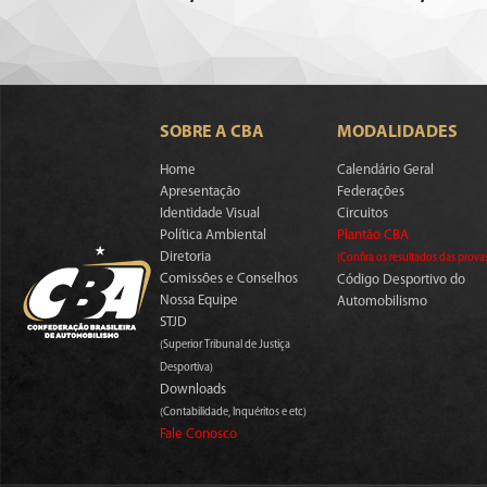
SOBRE A CBA
MODALIDADES
Home
Calendário Geral
Apresentação
Federações
Identidade Visual
Circuitos
Política Ambiental
Plantão CBA
Diretoria
(Confira os resultados das prova
Comissões e Conselhos
Código Desportivo do
Nossa Equipe
Automobilismo
STJD
(Superior Tribunal de Justiça
Desportiva)
Downloads
(Contabilidade, Inquéritos e etc)
Fale Conosco