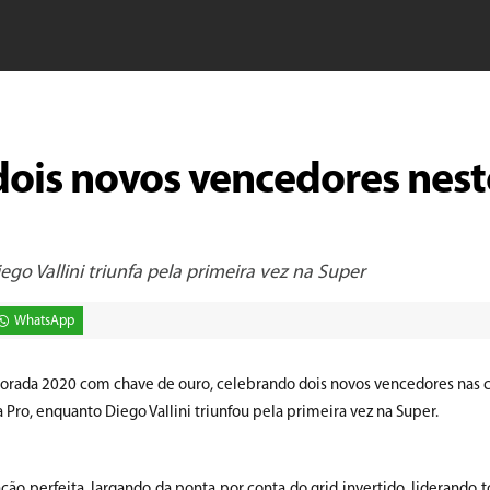
dois novos vencedores nest
iego Vallini triunfa pela primeira vez na Super
WhatsApp
orada 2020 com chave de ouro, celebrando dois novos vencedores nas c
na Pro, enquanto Diego Vallini triunfou pela primeira vez na Super.
o perfeita, largando da ponta por conta do grid invertido, liderando t