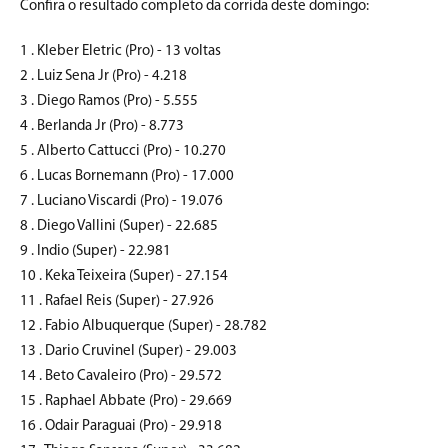
Confira o resultado completo da corrida deste domingo:
1 . Kleber Eletric (Pro) - 13 voltas
2 . Luiz Sena Jr (Pro) - 4.218
3 . Diego Ramos (Pro) - 5.555
4 . Berlanda Jr (Pro) - 8.773
5 . Alberto Cattucci (Pro) - 10.270
6 . Lucas Bornemann (Pro) - 17.000
7 . Luciano Viscardi (Pro) - 19.076
8 . Diego Vallini (Super) - 22.685
9 . Indio (Super) - 22.981
10 . Keka Teixeira (Super) - 27.154
11 . Rafael Reis (Super) - 27.926
12 . Fabio Albuquerque (Super) - 28.782
13 . Dario Cruvinel (Super) - 29.003
14 . Beto Cavaleiro (Pro) - 29.572
15 . Raphael Abbate (Pro) - 29.669
16 . Odair Paraguai (Pro) - 29.918