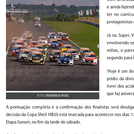
e ainda fazend
ter no curríc
protagonistas 
Já na Super, 
envolvendo seu
voltas, o par
segundo para Í
'Hoje é um dos
pódio da divi
livrei dos aci
que faz anivers
FOTO:
RODRIGO RUIZ
A pontuação completa e a confirmação dos finalistas será divul
decisão da Copa Shell HB20 está marcada para acontecer nos dias 
Etapa Sunset, no fim da tarde do sábado.