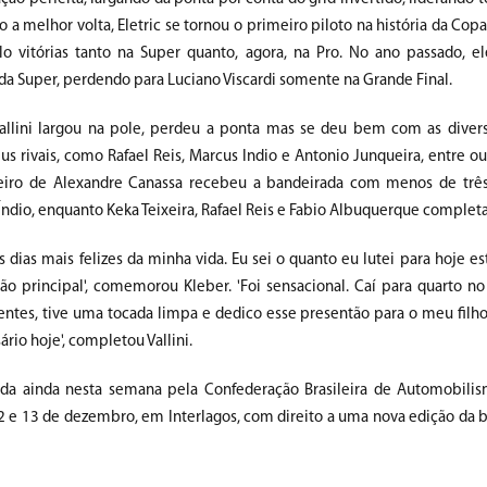
o a melhor volta, Eletric se tornou o primeiro piloto na história da Cop
ulo vitórias tanto na Super quanto, agora, na Pro. No ano passado, e
da Super, perdendo para Luciano Viscardi somente na Grande Final.
Vallini largou na pole, perdeu a ponta mas se deu bem com as diver
s rivais, como Rafael Reis, Marcus Indio e Antonio Junqueira, entre ou
ceiro de Alexandre Canassa recebeu a bandeirada com menos de trê
ndio, enquanto Keka Teixeira, Rafael Reis e Fabio Albuquerque complet
 dias mais felizes da minha vida. Eu sei o quanto eu lutei para hoje es
são principal', comemorou Kleber. 'Foi sensacional. Caí para quarto 
dentes, tive uma tocada limpa e dedico esse presentão para o meu filho
ário hoje', completou Vallini.
gada ainda nesta semana pela Confederação Brasileira de Automobili
12 e 13 de dezembro, em Interlagos, com direito a uma nova edição da