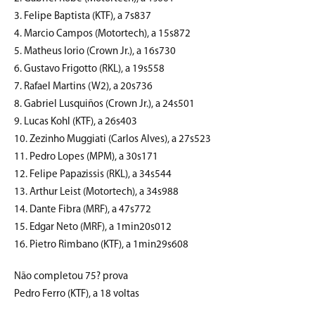
3. Felipe Baptista (KTF), a 7s837
4. Marcio Campos (Motortech), a 15s872
5. Matheus Iorio (Crown Jr.), a 16s730
6. Gustavo Frigotto (RKL), a 19s558
7. Rafael Martins (W2), a 20s736
8. Gabriel Lusquiños (Crown Jr.), a 24s501
9. Lucas Kohl (KTF), a 26s403
10. Zezinho Muggiati (Carlos Alves), a 27s523
11. Pedro Lopes (MPM), a 30s171
12. Felipe Papazissis (RKL), a 34s544
13. Arthur Leist (Motortech), a 34s988
14. Dante Fibra (MRF), a 47s772
15. Edgar Neto (MRF), a 1min20s012
16. Pietro Rimbano (KTF), a 1min29s608
Não completou 75? prova
Pedro Ferro (KTF), a 18 voltas