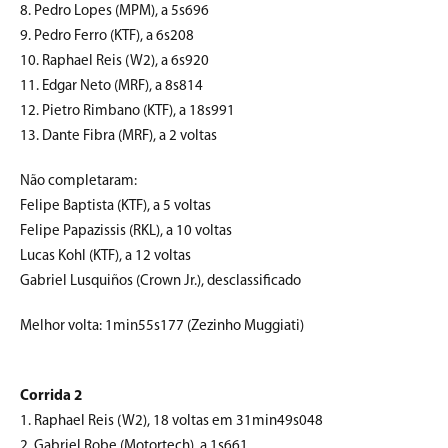
8. Pedro Lopes (MPM), a 5s696
9. Pedro Ferro (KTF), a 6s208
10. Raphael Reis (W2), a 6s920
11. Edgar Neto (MRF), a 8s814
12. Pietro Rimbano (KTF), a 18s991
13. Dante Fibra (MRF), a 2 voltas
Não completaram:
Felipe Baptista (KTF), a 5 voltas
Felipe Papazissis (RKL), a 10 voltas
Lucas Kohl (KTF), a 12 voltas
Gabriel Lusquiños (Crown Jr.), desclassificado
Melhor volta: 1min55s177 (Zezinho Muggiati)
Corrida 2
1. Raphael Reis (W2), 18 voltas em 31min49s048
2. Gabriel Robe (Motortech), a 1s661