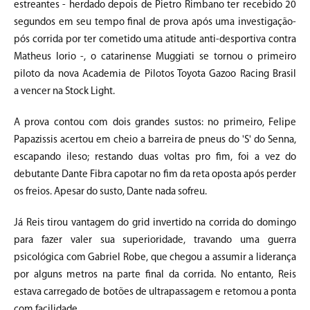
estreantes - herdado depois de Pietro Rimbano ter recebido 20
segundos em seu tempo final de prova após uma investigação-
pós corrida por ter cometido uma atitude anti-desportiva contra
Matheus Iorio -, o catarinense Muggiati se tornou o primeiro
piloto da nova Academia de Pilotos Toyota Gazoo Racing Brasil
a vencer na Stock Light.
A prova contou com dois grandes sustos: no primeiro, Felipe
Papazissis acertou em cheio a barreira de pneus do 'S' do Senna,
escapando ileso; restando duas voltas pro fim, foi a vez do
debutante Dante Fibra capotar no fim da reta oposta após perder
os freios. Apesar do susto, Dante nada sofreu.
Já Reis tirou vantagem do grid invertido na corrida do domingo
para fazer valer sua superioridade, travando uma guerra
psicológica com Gabriel Robe, que chegou a assumir a liderança
por alguns metros na parte final da corrida. No entanto, Reis
estava carregado de botões de ultrapassagem e retomou a ponta
com facilidade.