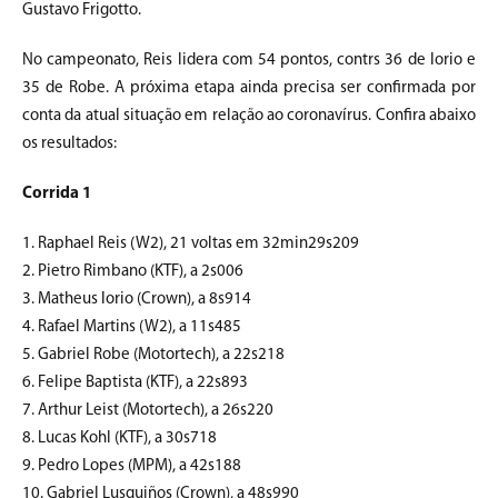
Gustavo Frigotto.
No campeonato, Reis lidera com 54 pontos, contrs 36 de Iorio e
35 de Robe. A próxima etapa ainda precisa ser confirmada por
conta da atual situação em relação ao coronavírus. Confira abaixo
os resultados:
Corrida 1
1. Raphael Reis (W2), 21 voltas em 32min29s209
2. Pietro Rimbano (KTF), a 2s006
3. Matheus Iorio (Crown), a 8s914
4. Rafael Martins (W2), a 11s485
5. Gabriel Robe (Motortech), a 22s218
6. Felipe Baptista (KTF), a 22s893
7. Arthur Leist (Motortech), a 26s220
8. Lucas Kohl (KTF), a 30s718
9. Pedro Lopes (MPM), a 42s188
10. Gabriel Lusquiños (Crown), a 48s990