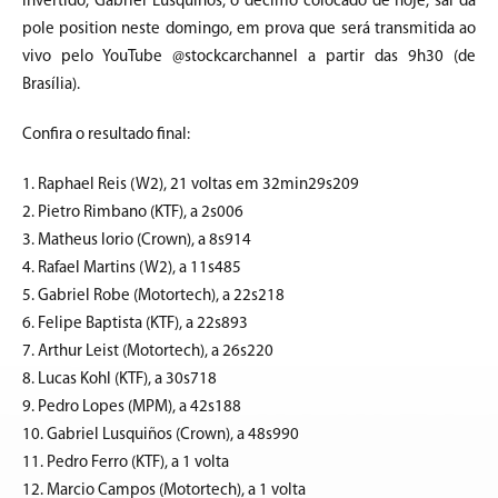
invertido, Gabriel Lusquiños, o décimo colocado de hoje, sai da
pole position neste domingo, em prova que será transmitida ao
vivo pelo YouTube @stockcarchannel a partir das 9h30 (de
Brasília).
Confira o resultado final:
1. Raphael Reis (W2), 21 voltas em 32min29s209
2. Pietro Rimbano (KTF), a 2s006
3. Matheus Iorio (Crown), a 8s914
4. Rafael Martins (W2), a 11s485
5. Gabriel Robe (Motortech), a 22s218
6. Felipe Baptista (KTF), a 22s893
7. Arthur Leist (Motortech), a 26s220
8. Lucas Kohl (KTF), a 30s718
9. Pedro Lopes (MPM), a 42s188
10. Gabriel Lusquiños (Crown), a 48s990
11. Pedro Ferro (KTF), a 1 volta
12. Marcio Campos (Motortech), a 1 volta