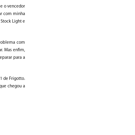
 e o vencedor
rar com minha
 Stock Light e
 problema com
r. Mas enfim,
eparar para a
1 de Frigotto.
 que chegou a