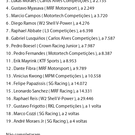
3 . Lukas Moraes ( Carlos Alves Competições ), a 2.135
4 . Gustavo Myasava ( MRF Motorsport ), a 2.249
5 . Marcio Campos ( Motortech Competições ), a 3.720
6 . Diego Ramos ( W2 Shell V-Power ), a 4.276
7 . Raphael Abbate ( L3 Competições ), a 6.398
8 . Gabriel Lusquiños ( Carlos Alves Competições ), a 7.587
9 . Pedro Boesel ( Crown Racing Junior ), a 7.987
10 . Pedro Fernandes ( Motortech Competições ), a 8.387
11 . Erik Mayrink ( KTF Sports ), a 8.953
12 . Dante Fibra ( MRF Motorsport ), a 9.789
13 . Vinicius Kwong ( MPM Competições ), a 10.558
14 . Felipe Papazissis ( SG Racing ), a 14.072
15 . Leonardo Sanchez ( MRF Racing ), a 14.331
16 . Raphael Reis ( W2 Shell V-Power ), a 29.446
17 . Gustavo Frigotto ( RKL Competições ), a 1 volta
18 . Marco Cozzi ( SG Racing ), a 2 voltas
19 . André Moraes Jr ( SG Racing ), a 4 voltas