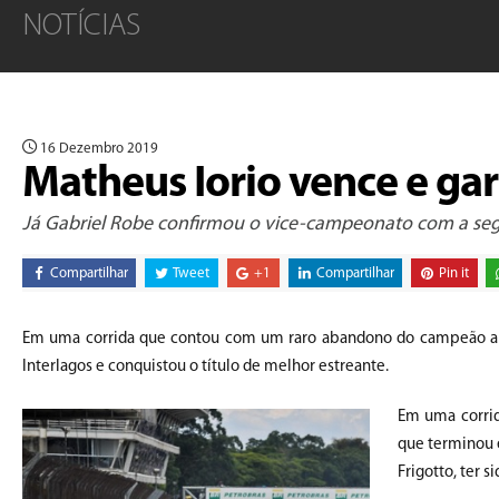
NOTÍCIAS
16 Dezembro 2019
Matheus Iorio vence e gar
Já Gabriel Robe confirmou o vice-campeonato com a se
Compartilhar
Tweet
+1
Compartilhar
Pin it
Em uma corrida que contou com um raro abandono do campeão ante
Interlagos e conquistou o título de melhor estreante.
Em uma corrid
que terminou e
Frigotto, ter 