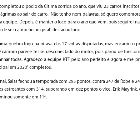
ompletou o pódio da última corrida do ano, que viu 23 carros inscritos
 lágrimas ao sair do carro. 'Não tenho nem palavras, só quero comemo
a equipe. Depois, é manter o foco para o ano que vem, pois seguirei na
 de ser campeão no geral', destacou Iorio.
 uma quebra logo na oitava das 17 voltas disputadas, mas encarou o
O câmbio parece ter se desconectado do motor, pois parou de funciona
anhar todas. Agradeço a equipe KTF pelo ano perfeito e agora é me pr
cipal em 2020', completou.
inal, Salas fechou a temporada com 295 pontos, contra 247 de Robe e 24
s estreantes com 314, superando em dez pontos o vice, Erik Mayrink,
terminou somente em 11º.