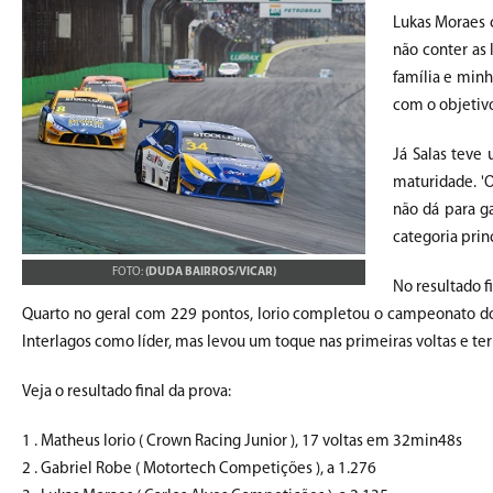
Lukas Moraes c
não conter as
família e minh
com o objetivo
Já Salas teve
maturidade. '
não dá para g
categoria prin
FOTO:
(DUDA BAIRROS/VICAR)
No resultado f
Quarto no geral com 229 pontos, Iorio completou o campeonato do
Interlagos como líder, mas levou um toque nas primeiras voltas e 
Veja o resultado final da prova:
1 . Matheus Iorio ( Crown Racing Junior ), 17 voltas em 32min48s
2 . Gabriel Robe ( Motortech Competições ), a 1.276