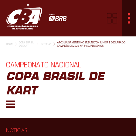
COPA BRASIL
APÓS JULGAMENTO NO STJD, NILTON JÚNIOR É DECLARADO
HOME
NOTÍCIAS
DE KART
CAMPEÃO DE 2025 NA F4 SUPER SÊNIOR
CAMPEONATO NACIONAL
COPA BRASIL DE
KART
NOTÍCIAS