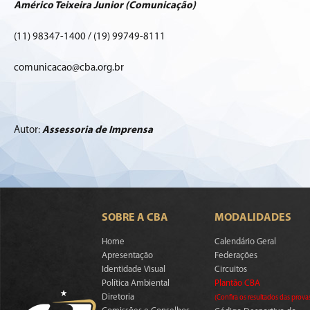
Américo Teixeira Junior (Comunicação)
(11) 98347-1400 / (19) 99749-8111
comunicacao@cba.org.br
Autor:
Assessoria de Imprensa
SOBRE A CBA
MODALIDADES
Home
Calendário Geral
Apresentação
Federações
Identidade Visual
Circuitos
Política Ambiental
Plantão CBA
Diretoria
(Confira os resultados das prova