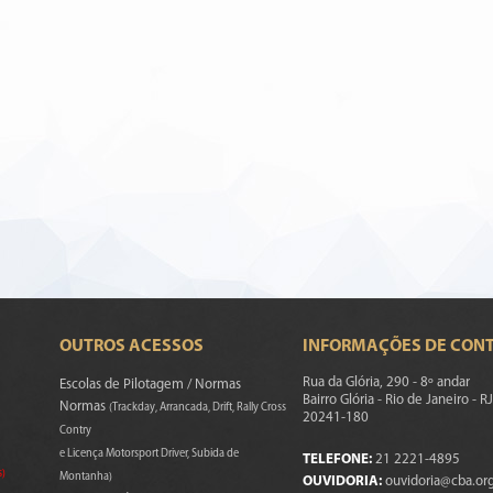
OUTROS ACESSOS
INFORMAÇÕES DE CON
Rua da Glória, 290 - 8º andar
Escolas de Pilotagem / Normas
Bairro Glória - Rio de Janeiro - RJ
Normas
(Trackday, Arrancada, Drift, Rally Cross
20241-180
Contry
e Licença Motorsport Driver, Subida de
TELEFONE:
21 2221-4895
s)
Montanha)
OUVIDORIA:
ouvidoria@cba.org