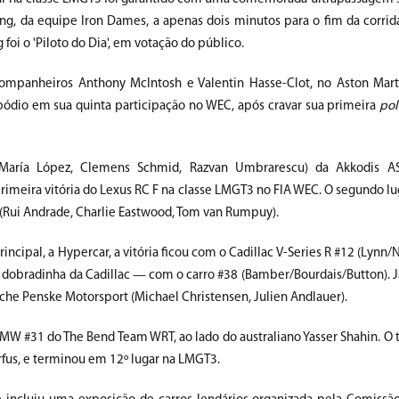
ng, da equipe Iron Dames, a apenas dois minutos para o fim da corrida
 foi o 'Piloto do Dia', em votação do público.
ompanheiros Anthony McIntosh e Valentin Hasse-Clot, no Aston Mar
pódio em sua quinta participação no WEC, após cravar sua primeira
pol
 María López, Clemens Schmid, Razvan Umbrarescu) da Akkodis 
rimeira vitória do Lexus RC F na classe LMGT3 no FIA WEC. O segundo lu
 (Rui Andrade, Charlie Eastwood, Tom van Rumpuy).
rincipal, a Hypercar, a vitória ficou com o Cadillac V-Series R #12 (Lynn/
 dobradinha da Cadillac — com o carro #38 (Bamber/Bourdais/Button). J
sche Penske Motorsport (Michael Christensen, Julien Andlauer).
MW #31 do The Bend Team WRT, ao lado do australiano Yasser Shahin. O t
rfus, e terminou em 12º lugar na LMGT3.