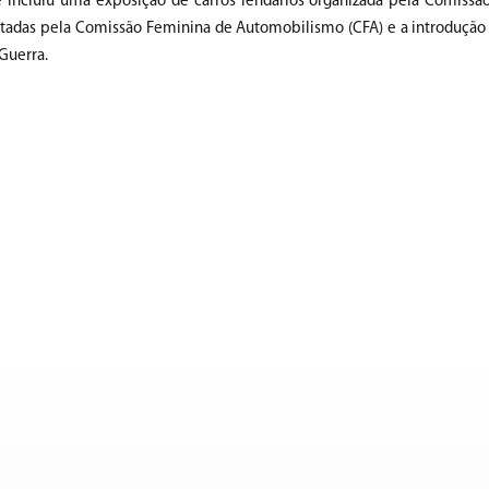
incluiu uma exposição de carros lendários organizada pela Comissã
cutadas pela Comissão Feminina de Automobilismo (CFA) e a introduçã
Guerra.