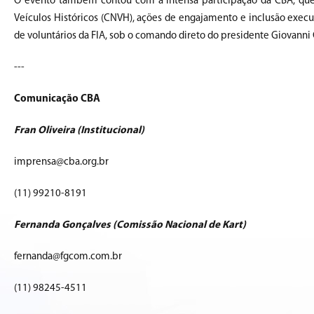
O evento também contou com a intensa participação da CBA, que 
Veículos Históricos (CNVH), ações de engajamento e inclusão exe
de voluntários da FIA, sob o comando direto do presidente Giovanni 
---
Comunicação CBA
Fran Oliveira (Institucional)
imprensa@cba.org.br
(11) 99210-8191
Fernanda Gonçalves (Comissão Nacional de Kart)
fernanda@fgcom.com.br
(11) 98245-4511