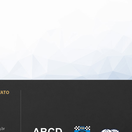
TATO
.br