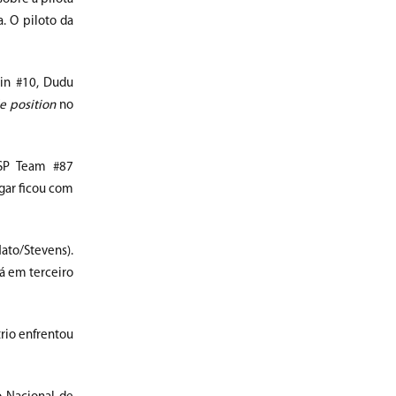
. O piloto da
tin #10, Dudu
e position
no
ASP Team #87
gar ficou com
Nato/Stevens).
á em terceiro
rio enfrentou