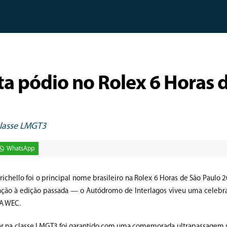
ta pódio no Rolex 6 Horas 
classe LMGT3
WhatsApp
ichello foi o principal nome brasileiro na Rolex 6 Horas de São Paulo
ção à edição passada — o Autódromo de Interlagos viveu uma celebr
IA WEC.
gar na classe LMGT3 foi garantido com uma comemorada ultrapassagem s