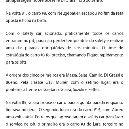
ultrapassagem sobre Boesel e Di Grassi no S do Senna.
Na volta 81, o carro #8, com Neugebauer, escapou no fim da reta
oposta e ficou na brita.
Com o safety car acionado, praticamente todos os carros
entraram no pit, para não perder tempo atrás do safety e realizar
uma das paradas obrigatórias de seis minutos. O time de
estratégia do carro #3 foi preciso, chamando Piquet rapidamente
para os pits.
A ordem dos cinco primeiros era Massa, Salas, Camilo, Di Grassi e
Bueno. Pela classse GT3, Müller, com o sétimo lugar, era o
ponteiro, à frente de Gaetano, Giassi, Suzuki e Feffer.
Na volta 85, Giassi trouxe o carro para a quinta parada enquanto
liderava no geral. O segundo lugar era do carro #15, com Abreu
uma volta atrás. Entre os que aproveitaram o safety car para fazer
o serviço de pit, o primeiro era o carro #3 de Lara, terceiro no