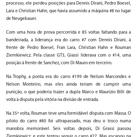
processo, ele perdeu posições para Dennis Dirani, Pedro Boesel,
Lara e Christian Hahn, que havia assumido a máquina #8 no lugar
de Neugebauer.
Com uma hora de prova percorrida e 85 voltas faltando para a
bandeirada, a liderança era do carro #7 com Dennis Dirani, à
frente de Pedro Boesel, Fran Lara, Christian Hahn e Rouman
Ziemkiewicz. Pela classe GT3, Giassi liderava com o #14, uma
posição à frente de Sanchez, com Di Mauro em terceiro.
Na Trophy, a ponta era do carro #199 de Nelson Marcondes e
Nelson Monteiro, mas eles ainda teriam de cumprir uma
punição, o que poderia trazer a dupla Marco e Maurizio Billi de
volta à disputa pela vitória na divisão de entrada.
Na 35ª volta, Rouman teve uma formidável disputa com Massa. O
piloto do carro #80 foi ultrapassado, mas deu o troco numa
manobra memorável. Seis voltas depois, Di Grassi passou
Ziemkiewicz, e este tentou seguir o carro #27. Mas escapou na