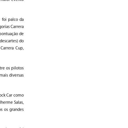
 foi palco da
orias Carrera
 pontuação de
descartes) do
Carrera Cup,
re os pilotos
mais diversas
Stock Car como
lherme Salas,
os os grandes