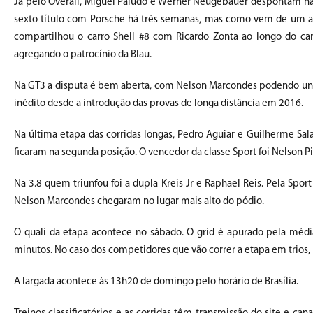
Já pelo Overall, Miguel Paludo e Werner Neugebauer despontam na
sexto título com Porsche há três semanas, mas como vem de um a
compartilhou o carro Shell #8 com Ricardo Zonta ao longo do c
agregando o patrocínio da Blau.
Na GT3 a disputa é bem aberta, com Nelson Marcondes podendo unifica
inédito desde a introdução das provas de longa distância em 2016.
Na última etapa das corridas longas, Pedro Aguiar e Guilherme Sa
ficaram na segunda posição. O vencedor da classe Sport foi Nelson
Na 3.8 quem triunfou foi a dupla Kreis Jr e Raphael Reis. Pela Spor
Nelson Marcondes chegaram no lugar mais alto do pódio.
O quali da etapa acontece no sábado. O grid é apurado pela média 
minutos. No caso dos competidores que vão correr a etapa em trios, 
A largada acontece às 13h20 de domingo pelo horário de Brasília.