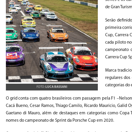
de Gran Turism
Serão definid
primeira corri
Cup, Carrera 
cada piloto n
campeonato de
Carrera Cup S
Marca tradici
regulares dos
categorias do 
FOTO:
LUCA BASSANI
O grid conta com quatro brasileiros com passagem pela F1 –Nelson Pi
Cacá Bueno, Cesar Ramos, Thiago Camilo, Ricardo Mauricio, Galid Os
Gaetano di Mauro, além de destaques em categorias como Copa Truc
nomes do campeonato de Sprint da Porsche Cup em 2020.