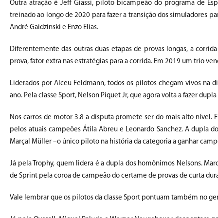
Outra atração é Jeff Giassi, piloto bicampeão do programa de E
treinado ao longo de 2020 para fazer a transição dos simuladores p
André Gaidzinski e Enzo Elias.
Diferentemente das outras duas etapas de provas longas, a corrid
prova, fator extra nas estratégias para a corrida. Em 2019 um trio ve
Liderados por Alceu Feldmann, todos os pilotos chegam vivos na d
ano. Pela classe Sport, Nelson Piquet Jr, que agora volta a fazer du
Nos carros de motor 3.8 a disputa promete ser do mais alto nível.
pelos atuais campeões Átila Abreu e Leonardo Sanchez. A dupla d
Marçal Müller –o único piloto na história da categoria a ganhar cam
Já pela Trophy, quem lidera é a dupla dos homônimos Nelsons. Mar
de Sprint pela coroa de campeão do certame de provas de curta duraç
Vale lembrar que os pilotos da classe Sport pontuam também no gera