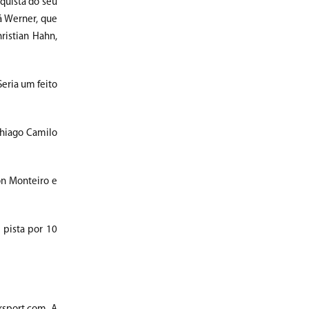
quista do seu
á Werner, que
istian Hahn,
Seria um feito
Thiago Camilo
son Monteiro e
 pista por 10