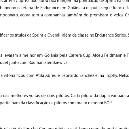
 Carrera Cup. Paludo abriu boa margem na pontuação de Sprint na con
bandono na etapa de Endurance em Goiânia a disputa segue franca. J
ampeonato, agora tem a companhia também do promissor e veloz Chr
r os títulos da Sprint e Overall, além da classe no Endurance Series. 
las levaram a melhor em Goiânia pela Carrera Cup. Alceu Feldmann e 
 Piquet junto com Rouman Ziemkiewicz.
t a vitória ficou com Átila Abreu e Leonardo Sanchez e, na Trophy, Nel
das melhores voltas de dois pilotos. Cada piloto da dupla vai para a
participam da classificação os pilotos com maior e menor BOP.