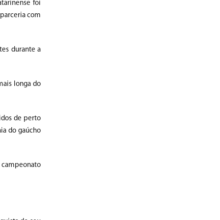
tarinense foi
 parceria com
tes durante a
mais longa do
idos de perto
hia do gaúcho
do campeonato