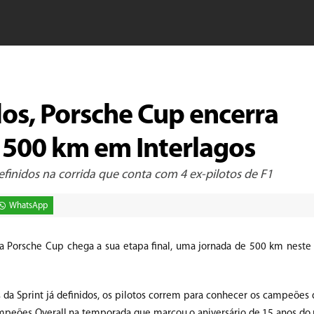
os, Porsche Cup encerra
500 km em Interlagos
finidos na corrida que conta com 4 ex-pilotos de F1
WhatsApp
da Porsche Cup chega a sua etapa final, uma jornada de 500 km nes
s da Sprint já definidos, os pilotos correm para conhecer os campeões
ampeões Overall na temporada que marcou o aniversário de 15 anos do