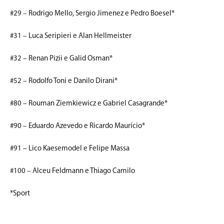
#29 – Rodrigo Mello, Sergio Jimenez e Pedro Boesel*
#31 – Luca Seripieri e Alan Hellmeister
#32 – Renan Pizii e Galid Osman*
#52 – Rodolfo Toni e Danilo Dirani*
#80 – Rouman Ziemkiewicz e Gabriel Casagrande*
#90 – Eduardo Azevedo e Ricardo Maurício*
#91 – Lico Kaesemodel e Felipe Massa
#100 – Alceu Feldmann e Thiago Camilo
*Sport