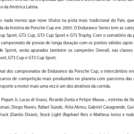
o da América Latina.
os nada menos que nove títulos na pista mais tradicional do País, que
da da história da Porsche Cup em 2005. O Endurance Series tem as categ
Cup Sport, GT3 Cup, GT3 Cup Sport e GT3 Trophy. Com o somatório da
o campeonato de provas de longa duração com os pontos válidos (após 
 Sprint, serão apurados também os campeões Overall, nas classes 
port, GT3 Cup e GT3 Cup Sport.
onal dos campeonatos de Endurance da Porsche Cup, o intercâmbio ent
 carros de competição mais produzidos no planeta com parceiros das 
esporte a motor mais uma vez é um dos atrativos da corrida.
quet Jr, Lucas di Grassi, Ricardo Zonta e Felipe Massa­–, estrelas da 
man, Diego Nunes, Rafael Suzuki, Átila Abreu, Gabriel Casagrande, Gui
k (Danilo Dirani), Stock Light (Raphael Reis e Matheus Iorio) e tod