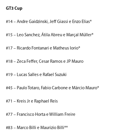
GT3 Cup
#14 – Andre Gaidzinski, Jeff Giassi e Enzo Elias*
#15 – Leo Sanchez, Átila Abreu e Marçal Müller*
#17 – Ricardo Fontanari e Matheus Iorio*
#18 – Zeca Feffer, Cesar Ramos e JP Mauro
#19 – Lucas Salles e Rafael Suzuki
#45 – Paulo Totaro, Fabio Carbone e Márcio Mauro*
#71 – Kreis Jr e Raphael Reis
#77 – Francisco Horta e William Freire
#83 – Marco Billi e Maurizio Billi**