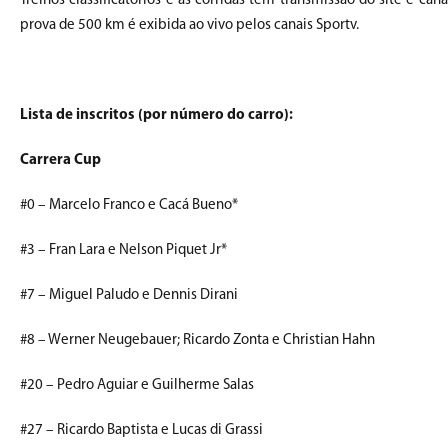
Treinos classificatórios e as corridas têm transmissão do site e c
prova de 500 km é exibida ao vivo pelos canais Sportv.
Lista de inscritos (por número do carro):
Carrera Cup
#0 – Marcelo Franco e Cacá Bueno*
#3 – Fran Lara e Nelson Piquet Jr*
#7 – Miguel Paludo e Dennis Dirani
#8 – Werner Neugebauer; Ricardo Zonta e Christian Hahn
#20 – Pedro Aguiar e Guilherme Salas
#27 – Ricardo Baptista e Lucas di Grassi