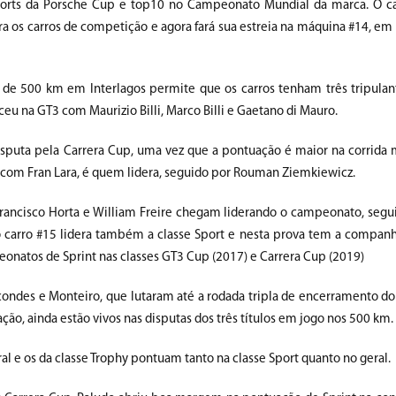
sports da Porsche Cup e top10 no Campeonato Mundial da marca. O ca
ara os carros de competição e agora fará sua estreia na máquina #14, em
a de 500 km em Interlagos permite que os carros tenham três tripulan
nceu na GT3 com Maurizio Billi, Marco Billi e Gaetano di Mauro.
isputa pela Carrera Cup, uma vez que a pontuação é maior na corrida 
pla com Fran Lara, é quem lidera, seguido por Rouman Ziemkiewicz.
 Francisco Horta e William Freire chegam liderando o campeonato, segu
o carro #15 lidera também a classe Sport e nesta prova tem a compan
peonatos de Sprint nas classes GT3 Cup (2017) e Carrera Cup (2019)
condes e Monteiro, que lutaram até a rodada tripla de encerramento 
ão, ainda estão vivos nas disputas dos três títulos em jogo nos 500 km.
l e os da classe Trophy pontuam tanto na classe Sport quanto no geral.