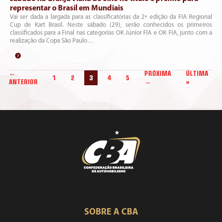
representar o Brasil em Mundiais
Vai ser dada a largada para as classificatórias da 2ª edição da FIA Regional
Cup de Kart Brasil. Neste sábado (29), serão conhecidos os primeiros
classificados para a Final nas categorias OK Júnior FIA e OK FIA, junto com a
realização da Copa São Paulo…
←
PRÓXIMA
ÚLTIMA
1
2
3
4
5
ANTERIOR
→
»
SOBRE A CBA