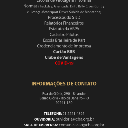
Escolas de Pilotagem / Normas
Normas
(Trackday, Arrancada, Drift, Rally Cross Contry
e Licença Motorsport Driver, Subida de Montanha)
Processos do STJD
Relatórios Financeiros
Estatuto da ABPA
Cadastro Pilotos
Escola Brasileira de Kart
Credenciamento de Imprensa
Cartão BRB
Clube de Vantagens
COVID-19
INFORMAÇÕES DE CONTATO
Rua da Glória, 290 - 8º andar
Bairro Glória - Rio de Janeiro - RJ
20241-180
TELEFONE:
21 2221-4895
ouvidoria@cba.org.br
OUVIDORIA:
comunicacao@cba.org.br
SALA DE IMPRENSA: