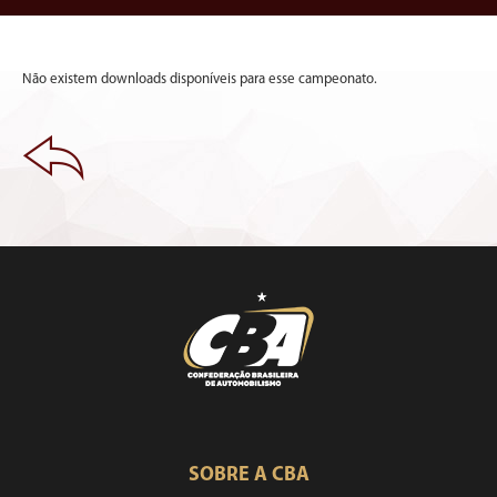
Não existem downloads disponíveis para esse campeonato.
SOBRE A CBA