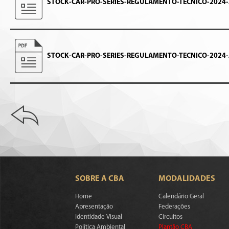
STOCK-CAR-PRO-SERIES-REGULAMENTO-TECNICO-2024
STOCK-CAR-PRO-SERIES-REGULAMENTO-TECNICO-2024
SOBRE A CBA
MODALIDADES
Home
Calendário Geral
Apresentação
Federações
Identidade Visual
Circuitos
Política Ambiental
Plantão CBA