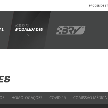
PROCESSOS ST
ACESSO ÀS
AL
MODALIDADES
ES
OS
HOMOLOGAÇÕES
COVID-19
COMISSÃO MÉDICA