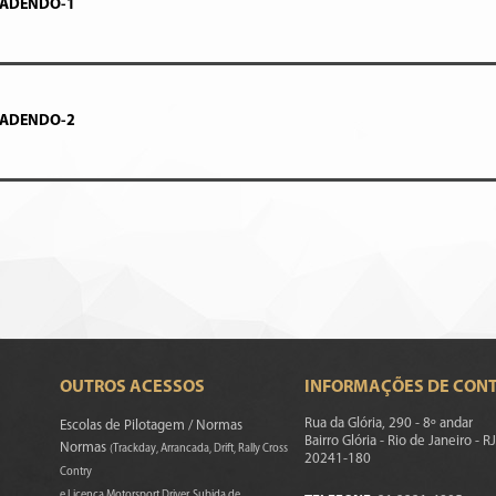
-ADENDO-1
-ADENDO-2
OUTROS ACESSOS
INFORMAÇÕES DE CON
Rua da Glória, 290 - 8º andar
Escolas de Pilotagem / Normas
Bairro Glória - Rio de Janeiro - RJ
Normas
(Trackday, Arrancada, Drift, Rally Cross
20241-180
Contry
e Licença Motorsport Driver, Subida de