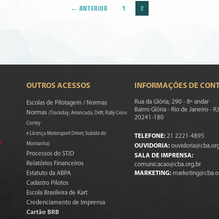
← ANTERIOR
1
2
OUTROS ACESSOS
INFORMAÇÕES DE CON
Rua da Glória, 290 - 8º andar
Escolas de Pilotagem / Normas
Bairro Glória - Rio de Janeiro - RJ
Normas
(Trackday, Arrancada, Drift, Rally Cross
20241-180
Contry
e Licença Motorsport Driver, Subida de
TELEFONE:
21 2221-4895
s)
Montanha)
OUVIDORIA:
ouvidoria@cba.org
Processos do STJD
SALA DE IMPRENSA:
Relatórios Financeiros
comunicacao@cba.org.br
Estatuto da ABPA
MARKETING:
marketing@cba.o
Cadastro Pilotos
Escola Brasileira de Kart
Credenciamento de Imprensa
Cartão BRB