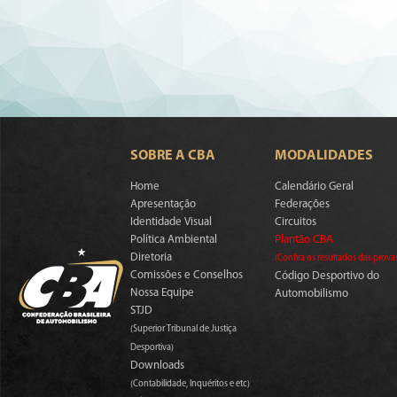
SOBRE A CBA
MODALIDADES
Home
Calendário Geral
Apresentação
Federações
Identidade Visual
Circuitos
Política Ambiental
Plantão CBA
Diretoria
(Confira os resultados das prova
Comissões e Conselhos
Código Desportivo do
Nossa Equipe
Automobilismo
STJD
(Superior Tribunal de Justiça
Desportiva)
Downloads
(Contabilidade, Inquéritos e etc)