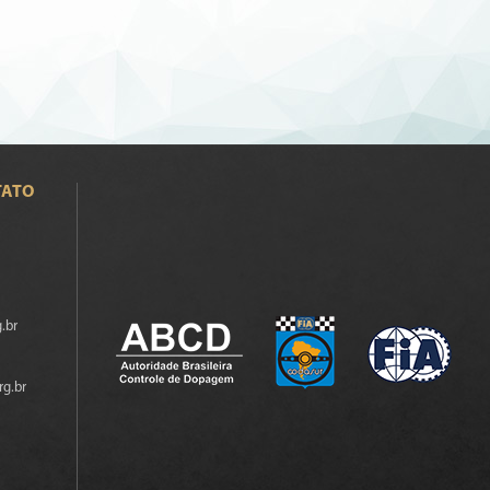
TATO
.br
rg.br