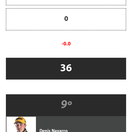
0
-0.0
36
9º
Denis Navarro