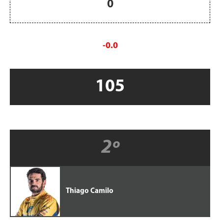
0
-0.0
105
2º
Thiago Camilo