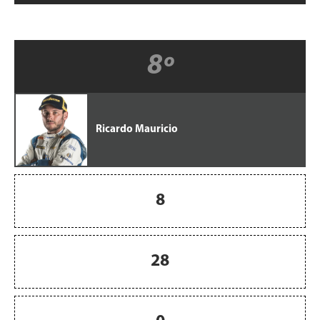
8º
Ricardo Mauricio
8
28