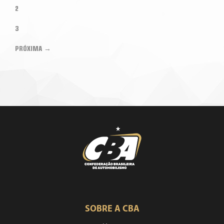
2
3
PRÓXIMA →
SOBRE A CBA