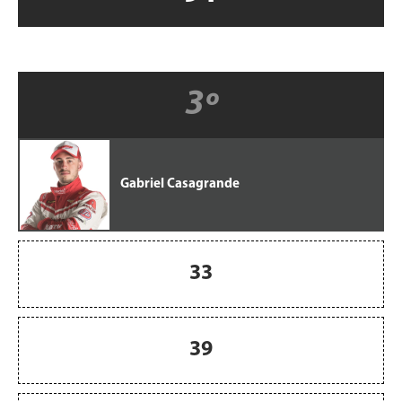
3º
Gabriel Casagrande
33
39