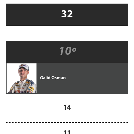
32
10º
Galid Osman
14
11