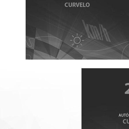
CURVELO
AUTÓ
C