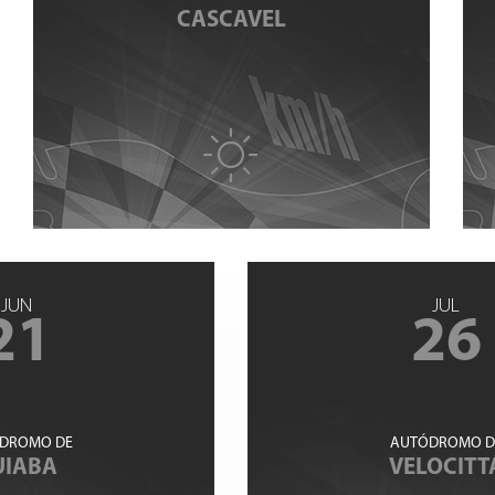
CASCAVEL
JUN
JUL
21
26
DROMO DE
AUTÓDROMO D
UIABA
VELOCITT