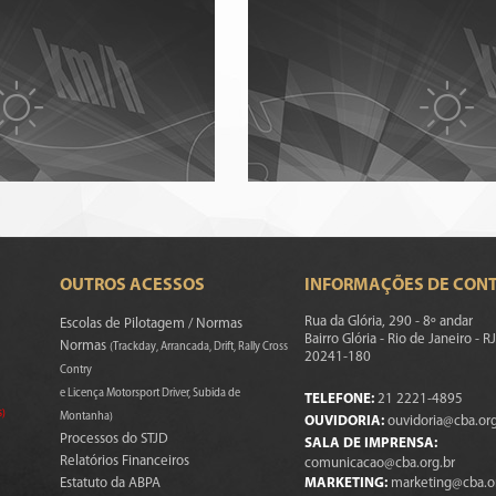
OUTROS ACESSOS
INFORMAÇÕES DE CON
Rua da Glória, 290 - 8º andar
Escolas de Pilotagem / Normas
Bairro Glória - Rio de Janeiro - RJ
Normas
(Trackday, Arrancada, Drift, Rally Cross
20241-180
Contry
e Licença Motorsport Driver, Subida de
TELEFONE:
21 2221-4895
s)
Montanha)
OUVIDORIA:
ouvidoria@cba.org
Processos do STJD
SALA DE IMPRENSA:
Relatórios Financeiros
comunicacao@cba.org.br
Estatuto da ABPA
MARKETING:
marketing@cba.o