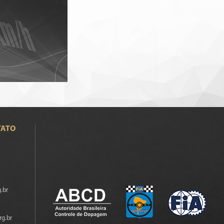
TATO
.br
rg.br