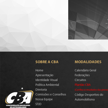
SOBRE A CBA
MODALIDADES
Home
Calendário Geral
Apresentação
Federações
Identidade Visual
Circuitos
Política Ambiental
Plantão CBA
Diretoria
(Confira os resultados das prova
Comissões e Conselhos
Código Desportivo do
Nossa Equipe
Automobilismo
STJD