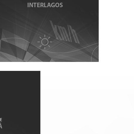
INTERLAGOS
E
Á